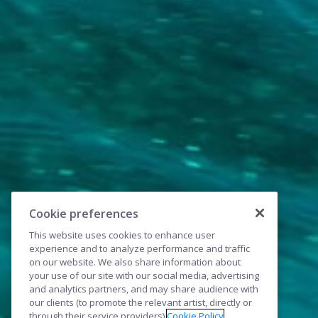
Cookie preferences
This website uses cookies to enhance user
experience and to analyze performance and traffic
on our website. We also share information about
your use of our site with our social media, advertising
and analytics partners, and may share audience with
our clients (to promote the relevant artist, directly or
through their service providers).
Cookie Policy